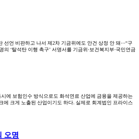
단
체
들
행
정
소
탄 선언 비판하고 나서 제2차 기금위에도 안건 상정 안 돼···“구
송
31명의 ‘탈석탄 이행 촉구’ 서명서를 기금위·보건복지부·국민연금
제
기”
동시에 보험인수 방식으로도 화석연료 산업에 금융을 제공하는
크에 크게 노출된 산업이기도 하다. 실제로 회계법인 프라이스
의 오명