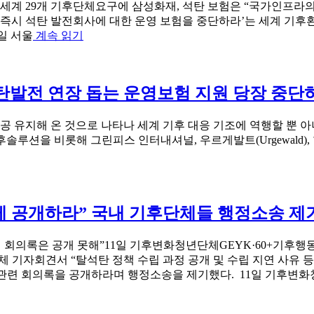
처
세계 29개 기후단체요구에 삼성화재, 석탄 보험은 “국가인프라의 
의
‘즉시 석탄 발전회사에 대한 운영 보험을 중단하라’는 세계 기후
일
“[보
일 서울
계속 읽기
곱
도
번
자
째
료]
탄발전 연장 돕는 운영보험 지원 당장 중단
연
“삼
례
성
스
화
공 유지해 온 것으로 나타나 세계 기후 대응 기조에 역행할 뿐 아니
코
재
솔루션을 비롯해 그린피스 인터내셔널, 우르게발트(Urgewald),
어
덕
카
분
드”
에
석
게 공개하라” 국내 기후단체들 행정소송 제
탄
은
안
관련 회의록은 공개 못해”11일 기후변화청년단체GEYK·60+기후
심”
단체 기자회견서 “탈석탄 정책 수립 과정 공개 및 수립 지연 사유
석
련 회의록을 공개하라며 행정소송을 제기했다. 11일 기후변화청년
탄
발