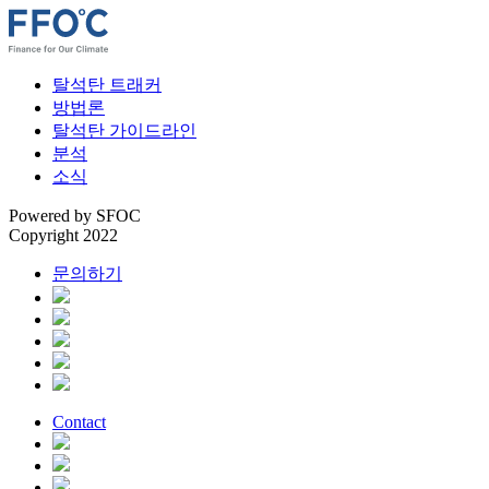
콘
텐
츠
FFOC
Finance for Our Climate
탈석탄 트래커
로
방법론
바
탈석탄 가이드라인
로
분석
가
소식
기
Powered by
SFOC
Copyright 2022
문의하기
Contact