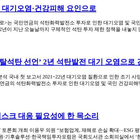
전
운
탄, 대기오염·건강피해 요인으로
영
보
로>는 국민연금의 석탄화력발전소 투자로 인한 대기오염 및 국민
험
후 2년이 지난 오늘날까지 구체적인 석탄 투자 제한 정책을 내놓지 않
중
단
않
는
삼
‘탈석탄 선언’ 2년 석탄발전 대기 오염으로
성
화
 국내 첫 보고서 2021~22년 대기오염 질환으로 인한 조기 사망 
재
금의 석탄화력발전소 투자로 인한 대기오염 및 국민 건강피해액을 분석
규
탄
시
위”
리스크 대응 필요성에 한 목소리
’ 토론회 개최 이용우 의원 “보험업계, 재해로 손실 확대···ESG
험연구원·기후솔루션·한국책임투자포럼은 국회도서관 소회의실에서 ‘