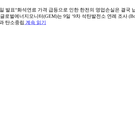
이
필
의
행
요
화
9일 발표“화석연료 가격 급등으로 인한 한전의 영업손실은 결국 
촉
성
석
너지모니터(GEM)는 9일 ‘9차 석탄발전소 연례 조사 (Boom and
구’
에
연
“[보
축과 탄소중립
계속 읽기
서
한
료
도
명
목
제
자
전
소
한
료]
달
리”
정
2030
···”탈
년
책
석
되
과 국
탄
면
내
선
한
보
언
국,
험
이
OECD
사
행
가
의
하
입
과
라””
국
제”
가
운
데
석
탄