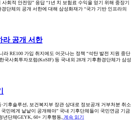
사회적 안전망” 응답 “1년 치 보험료 수익을 얻기 위해 중장기
환경단체의 공개 서한에 대해 삼성화재가 “국가 기반 인프라의
하라 공개 서한
라 RE100 가입 취지에도 어긋나는 정책 “석탄 발전 지원 중단
 한국사회투자포럼(KoSIF) 등 국내외 28개 기후환경단체가 삼성
기
행동·기후솔루션, 보건복지부 장관 상대로 정보공개 거부처분 취소
 등 국민에게 낱낱이 공개해야” 국내 기후단체들이 국민연금 기금
““국
단체GEYK, 60+ 기후행동,
계속 읽기
민
연