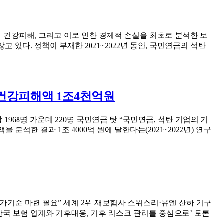
금
탈
석
탄
 건강피해, 그리고 이로 인한 경제적 손실을 최초로 분석한 보
정
고 있다. 정책이 부재한 2021~2022년 동안, 국민연금의 석탄
책
수
립
과
 건강피해액 1조4천억원
정
투
명
1968명 가운데 220명 국민연금 탓 “국민연금, 석탄 기업의 기
하
한 결과 1조 4000억 원에 달한다는(2021~2022년) 연구
게
공
개
하
라”
국
내
 평가기준 마련 필요” 세계 2위 재보험사 스위스리·유엔 산하 기구
기
한국 보험 업계와 기후대응, 기후 리스크 관리를 중심으로’ 토론
후