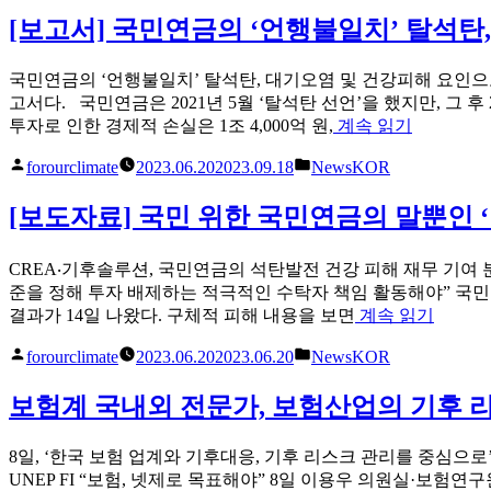
쓴
시
성
이
됨:
[보고서] 국민연금의 ‘언행불일치’ 탈석
화
재
에
국민연금의 ‘언행불일치’ 탈석탄, 대기오염 및 건강피해 요인으
석
고서다. 국민연금은 2021년 5월 ‘탈석탄 선언’을 했지만, 그 
탄
“[보
투자로 인한 경제적 손실은 1조 4,000억 원,
계속 읽기
발
고
전
글
게
forourclimate
2023.06.20
2023.09.18
NewsKOR
서]
연
쓴
시
국
장
이
됨:
[보도자료] 국민 위한 국민연금의 말뿐인 
민
돕
연
는
금
CREA‧기후솔루션, 국민연금의 석탄발전 건강 피해 재무 기여 분석
운
의
준을 정해 투자 배제하는 적극적인 수탁자 책임 활동해야” 국민연
영
‘언
“[보
결과가 14일 나왔다. 구체적 피해 내용을 보면
계속 읽기
보
행
도
험
글
게
불
forourclimate
2023.06.20
2023.06.20
NewsKOR
자
지
쓴
시
일
료]
원
이
됨:
치’
보험계 국내외 전문가, 보험산업의 기후 
국
당
탈
민
장
석
위
8일, ‘한국 보험 업계와 기후대응, 기후 리스크 관리를 중심으로
중
탄,
한
UNEP FI “보험, 넷제로 목표해야” 8일 이용우 의원실·보
단