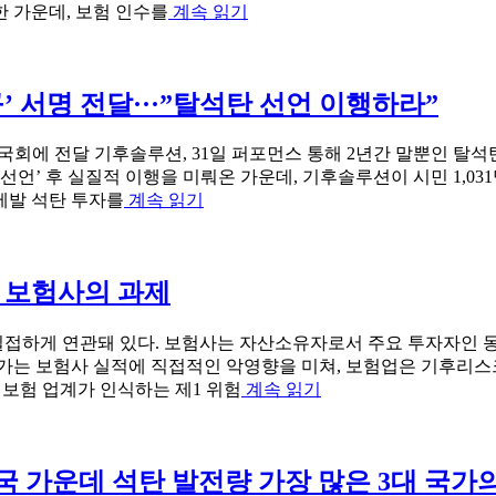
“보
 가운데, 보험 인수를
계속 읽기
험
계
국
’ 서명 전달···”탈석탄 선언 이행하라”
내
외
전
·국회에 전달 기후솔루션, 31일 퍼포먼스 통해 2년간 말뿐인 탈석
문
 선언’ 후 실질적 이행을 미뤄온 가운데, 기후솔루션이 시민 1,0
가,
“[보
 제발 석탄 투자를
계속 읽기
보
도
험
자
산
료]
 보험사의 과제
업
시
의
민
기
1
밀접하게 연관돼 있다. 보험사는 자산소유자로서 주요 투자자인 
천
후
증가는 보험사 실적에 직접적인 악영향을 미쳐, 보험업은 기후리스
명
리
“해
 보험 업계가 인식하는 제1 위험
계속 읽기
의
스
외
‘탈
크
보
석
대
험
탄
응
가입국 가운데 석탄 발전량 가장 많은 3대 국가
사