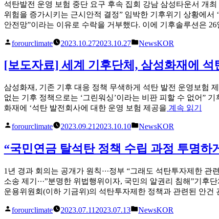
석탄발전 운영 보험 중단 요구 후속 집회 강남 삼성타운서 개최 
위험을 증가시키는 근시안적 결정” 임박한 기후위기 상황에서 
안전망”이라는 이유로 수락을 거부했다. 이에 기후솔루션은 26
글
게
forourclimate
2023.10.27
2023.10.27
NewsKOR
쓴
시
이
됨:
[보도자료] 세계 기후단체, 삼성화재에 석
삼성화재, 기존 기후 대응 정책 무색하게 석탄 발전 운영보험 제
없는 기후 정책으로는 ‘그린워싱’이라는 비판 피할 수 없어” 기후
“[보
화재에 ‘석탄 발전회사에 대한 운영 보험 제공을
계속 읽기
도
글
게
forourclimate
2023.09.21
2023.10.10
NewsKOR
자
쓴
시
료]
이
됨:
“국민연금 탈석탄 정책 수립 과정 투명하
세
계
기
1년 경과 회의는 공개가 원칙···정부 “그래도 석탄투자제한 
후
소송 제기···”분명한 위법행위이자, 국민의 알권리 침해”기후
단
운용위원회(이하 기금위)의 석탄투자제한 정책과 관련된 안건 관
체,
글
게
forourclimate
2023.07.11
2023.07.13
NewsKOR
삼