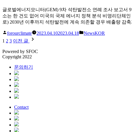
염
글로벌에너지모니터(GEM) 9차 석탄발전소 연례 조사 보고서 
으
소는 한 건도 없어 미국의 국제 에너지 정책 분석 비영리단체인 글로벌에
로
로) 2030년 이후까지 석탄발전에 계속 의존할 경우 배출량 감
건
강
글
게
forourclimate
2023.04.10
2023.04.18
NewsKOR
피
쓴
시
글
1
2
3
이전 글
해
이
됨:
액
내
Powered by
SFOC
1
Copyright 2022
비
조
4
문의하기
게
천
이
억
원”
션
Contact