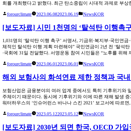
대
국
회를 개최했다고 밝혔다. 최근 탄소중립이 시대적 과제로 부상한
하
기
민
라
오
글
게
forourclimate
2023.06.08
2023.06.19
NewsKOR
연
공
염
쓴
시
금
개
·
이
됨:
[보도자료] 시민 1천명의 ‘탈석탄 이행촉구
의
서
건
말
한”
강
뿐
1,031명의 ‘탈석탄 이행 촉구’ 서명서, 기금위·복지부·국민연금
피
인
체적인 탈석탄 이행 계획 마련해야” 국민연금이 2년 전 ‘탈석탄
해
‘탈
·국회에 31일 전달했다. 서명운동 참여 시민들은 “노후를 위해
요
석
인
탄
글
게
forourclimate
2023.06.01
2023.06.01
NewsKOR
으
선
쓴
시
로”
언’
이
됨:
해외 보험사의 화석연료 제한 정책과 국내
2
년
보험산업은 금융분야의 여러 업계 중에서도 특히 기후위기와 
석
주체이기 때문이다. 동시에 기후위기와 이에 따른 재해 발생 
탄
워터하우스의 ‘인슈어런스 바나나 스킨 2021’ 보고서에 따르면,
발
전
글
게
forourclimate
2023.05.12
2023.05.12
NewsKOR
대
쓴
시
기
이
됨:
[보도자료] 2030년 되면 한국, OECD 
오