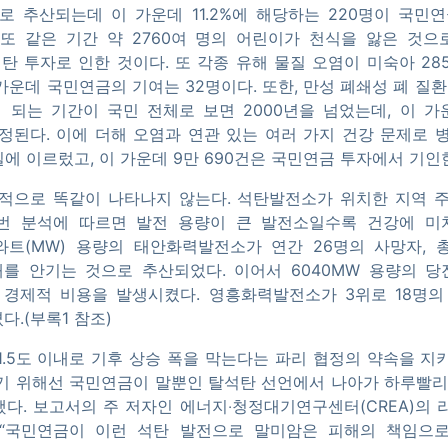
으로 추산되는데 이 가운데 11.2%에 해당하는 220명이 국민
또 같은 기간 약 2760여 명의 어린이가 천식을 앓은 것으
석탄 투자로 인한 것이다. 또 각종 유해 물질 오염이 미숙아 28
운데 국민연금의 기여는 32명이다. 또한, 만성 폐쇄성 폐 질환
 되는 기간이 국민 전체로 보면 2000년을 넘었는데, 이 가
정된다. 이에 더해 오염과 연관 있는 여러 가지 건강 문제로 
0일에 이르렀고, 이 가운데 9만 690건은 국민연금 투자에서 기인
적으로 똑같이 나타나지 않는다. 석탄발전소가 위치한 지역 
이번 분석에 따르면 발전 용량이 큰 발전소일수록 건강에 미
가와트(MW) 용량의 태안화력발전소가 연간 26명의 사망자, 총
를 안기는 것으로 추산되었다. 이어서 6040MW 용량의 
의 경제적 비용을 발생시켰다. 영흥화력발전소가 3위로 18명의 
.(부록1 참조)
1.5도 이내로 기후 상승 폭을 막는다는 파리 협정의 약속을 지
기 위해선 국민연금이 말뿐인 탈석탄 선언에서 나아가 하루빨리
다. 보고서의 주 저자인 에너지‧청정대기연구센터(CREA)의 라우
연구원은 “국민연금이 이런 석탄 발전으로 말미암은 피해의 책임