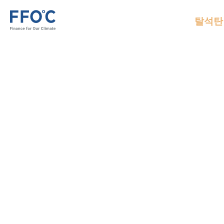
콘텐츠로
바로가기
탈석탄
FFOC