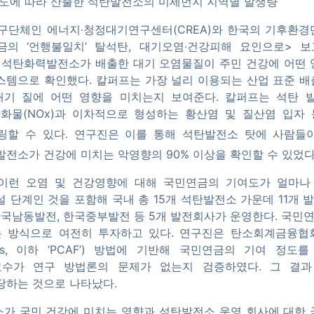
여도에 따라 산출한 석탄발전소의 미세먼지 지역별 발생량
구단체인 에너지‧청정대기연구센터(CREA)와 한국의 기후환
금의 ‘언행불일치’ 탈석탄, 대기오염‧건강피해 요인으로> 보
개 석탄화력발전소가 배출한 대기 오염물질이 주민 건강에 어떤
 시스템으로 확인했다. 칼퍼프는 가장 널리 이용되는 산업 표준 배
대기 질에 어떤 영향을 미치는지 보여준다. 칼퍼프는 석탄 
소산화물(NOx)과 이차적으로 형성하는 황산염 및 질산염 입자
링할 수 있다. 연구진은 이를 통해 석탄발전소 탓에 사람들이
발전소가 건강에 미치는 악영향의 90% 이상을 확인할 수 있었다
이런 오염 및 건강영향에 대해 국민연금의 기여도가 얼마나
설 단계인 것을 포함해 국내 총 15개 석탄발전소 가운데 11개
한국남동발전, 한국중부발전 등 5개 발전회사가 운영한다. 국민연
방식으로 여전히 투자하고 있다. 연구진은 탄소회계금융협회(Part
ancials, 이하 ‘PCAF’) 방법에 기반해 국민연금의 기여 
수가 연구 방법론의 문제가 없는지 검증하였다. 그 결
해당하는 것으로 나타났다.
가 국민 건강에 미치는 영향과 석탄발전소 운영 회사에 대한