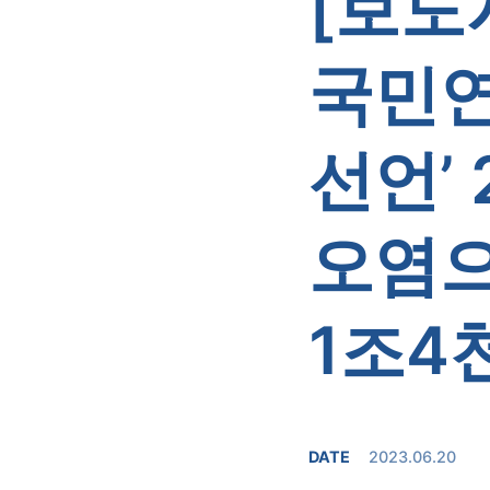
[보도
국민연
선언’
오염
1조4
DATE
2023.06.20