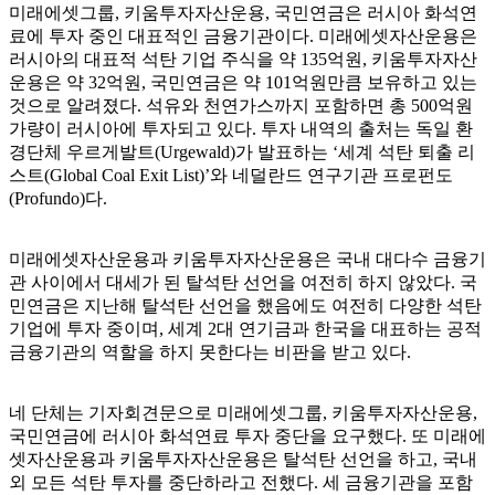
미래에셋그룹, 키움투자자산운용, 국민연금은 러시아 화석연
료에 투자 중인 대표적인 금융기관이다. 미래에셋자산운용은
러시아의 대표적 석탄 기업 주식을 약 135억원, 키움투자자산
운용은 약 32억원, 국민연금은 약 101억원만큼 보유하고 있는
것으로 알려졌다. 석유와 천연가스까지 포함하면 총 500억원
가량이 러시아에 투자되고 있다. 투자 내역의 출처는 독일 환
경단체 우르게발트(Urgewald)가 발표하는 ‘세계 석탄 퇴출 리
스트(Global Coal Exit List)’와 네덜란드 연구기관 프로펀도
(Profundo)다.
미래에셋자산운용과 키움투자자산운용은 국내 대다수 금융기
관 사이에서 대세가 된 탈석탄 선언을 여전히 하지 않았다. 국
민연금은 지난해 탈석탄 선언을 했음에도 여전히 다양한 석탄
기업에 투자 중이며, 세계 2대 연기금과 한국을 대표하는 공적
금융기관의 역할을 하지 못한다는 비판을 받고 있다.
네 단체는 기자회견문으로 미래에셋그룹, 키움투자자산운용,
국민연금에 러시아 화석연료 투자 중단을 요구했다. 또 미래에
셋자산운용과 키움투자자산운용은 탈석탄 선언을 하고, 국내
외 모든 석탄 투자를 중단하라고 전했다. 세 금융기관을 포함