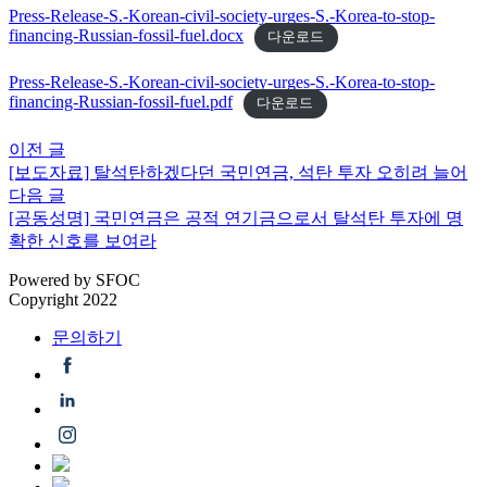
Press-Release-S.-Korean-civil-society-urges-S.-Korea-to-stop-
financing-Russian-fossil-fuel.docx
다운로드
Press-Release-S.-Korean-civil-society-urges-S.-Korea-to-stop-
financing-Russian-fossil-fuel.pdf
다운로드
이
이전 글
글
전
[보도자료] 탈석탄하겠다던 국민연금, 석탄 투자 오히려 늘어
내
글:
다
다음 글
음
[공동성명] 국민연금은 공적 연기금으로서 탈석탄 투자에 명
비
글:
확한 신호를 보여라
게
Powered by
SFOC
이
Copyright 2022
션
문의하기