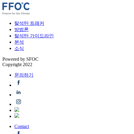
콘
텐
츠
FFOC
Finance for Our Climate
탈석탄 트래커
로
방법론
바
탈석탄 가이드라인
로
분석
가
소식
기
Powered by
SFOC
Copyright 2022
문의하기
Contact