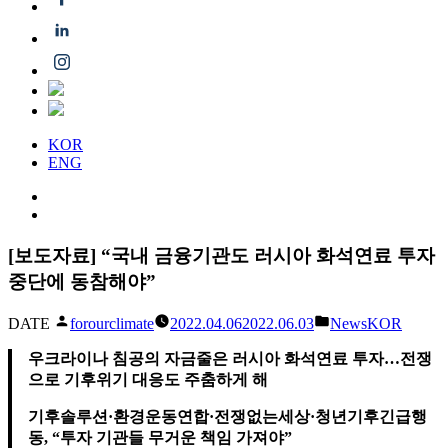
KOR
ENG
[보도자료] “국내 금융기관도 러시아 화석연료 투자
중단에 동참해야”
글
게
DATE
forourclimate
2022.04.06
2022.06.03
NewsKOR
쓴
시
우크라이나 침공의 자금줄은 러시아 화석연료 투자…전쟁
이
됨:
으로 기후위기 대응도 주춤하게 해
기후솔루션·환경운동연합·전쟁없는세상·청년기후긴급행
동, “투자 기관들 무거운 책임 가져야”